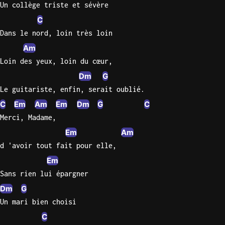
Un collège triste et sévère
C
Knocki
On
Dans le nord, loin très loin
Heaven
Am
Door
Loin des yeux, loin du cœur,
Bob Dyl
Dm
G
Let It
Le guitariste, enfin, serait oublié.
Be
C
Em
Am
Em
Dm
G
C
The
Merci, Madame,
Beatles
Em
Am
I'm
d 'avoir tout fait pour elle,
Yours
Em
Jason
Sans rien lui épargner
Mraz
Dm
G
Ella
Un mari bien choisi
Junior
C
H