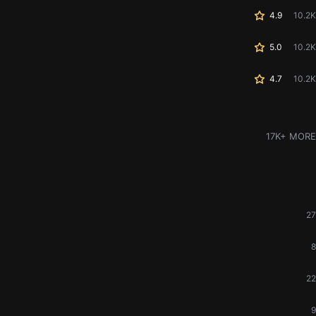
4.9
10.2K
5.0
10.2K
4.7
10.2K
17K+ MORE
27
8
22
9