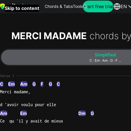
Search for artist
Start free trial
EN
Chords & Tabs
Tools
Skip to content
Top
searches
MERCI MADAME
chords b
this
month
Simplified
Perfec
C · Em · Am · G · F …
Ed
Sheera
Verse 1
C
Em
Am
G
F
G
C
Yellow
Merci madame,
Coldpla
d 'avoir voulu pour elle
Am
Em
Dm
G
Wonder
Ce  qu 'il y avait de mieux
Oasis