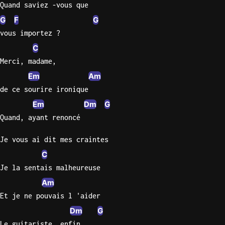
Quand saviez -vous que
G
F
G
vous importez ?
C
Merci, madame,
Em
Am
de ce sourire ironique
Em
Dm
G
Quand, ayant renoncé
Je vous ai dit mes craintes
C
Je la sentais malheureuse
Am
Et je ne pouvais l 'aider
Dm
G
Le guitariste, enfin