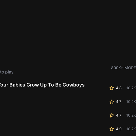
800K+ MORE
to play
Your Babies Grow Up To Be Cowboys
4.8
10.2K
4.7
10.2K
d
4.7
10.2K
4.9
10.2K