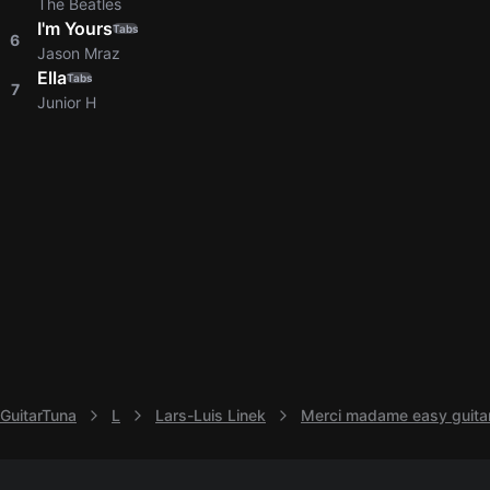
The Beatles
I'm Yours
Tabs
6
Jason Mraz
Ella
Tabs
7
Junior H
GuitarTuna
L
Lars-Luis Linek
Merci madame easy guitar