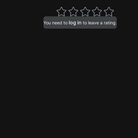
log in
You need to
to leave a rating.