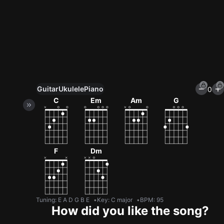
Guitar
Ukulele
Piano
0
Unlock All Tools
C
Em
Am
G
100+ tunings, chord games & metronome
Get now
F
Dm
Tuning
:
E A D G B E
Key
:
C major
BPM
:
95
How did you like the song?