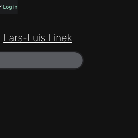
s or songs
Log in
y
Lars-Luis Linek
t
n
y
wall