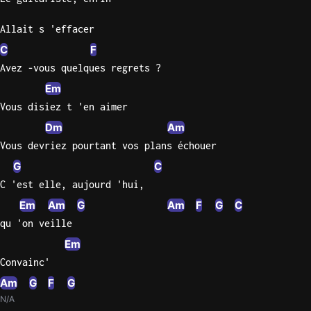
Allait s 'effacer
C
F
Avez -vous quelques regrets ?
Em
Vous disiez t 'en aimer
Dm
Am
Vous devriez pourtant vos plans échouer
G
C
C 'est elle, aujourd 'hui,
Em
Am
G
Am
F
G
C
qu 'on veille
Em
Convainc'
Am
G
F
G
N/A