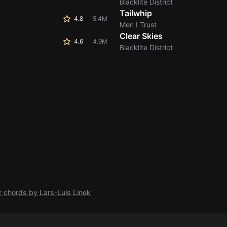
Blacklite District
Tailwhip
4.8
5.4M
Men I Trust
Clear Skies
4.6
4.9M
Blacklite District
 chords by Lars-Luis Linek