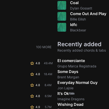
Coal
Dylan Gossett
Come Out And Play
Billie Eilish
Idfc
Blackbear
Recently added
100 MORE
Recently added chords & tabs
El comerciante
4.8
49.4M
Grupo Marca Registrada
Some Days
4.8
18.4M
Brent Morgan
Everyday Normal Guy
4.8
8.4M
Jon Lajoie
It's Ok
Tabs
4.8
6.5M
Imagine Dragons
Wishing Dead
4.9
5.7M