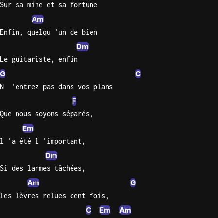
Sur sa mine et sa fortune
Sweet
Am
Home
Enfin, quelqu 'un de bien
Alaba
Dm
Lynyrd
Le guitariste, enfin
Skynyr
G
C
Driver
N  'entrez pas dans vos plans
Licens
F
Olivia
Rodrigo
Que nous soyons séparés,
Em
All Of
l 'a été l 'important,
Me
John
Dm
Legend
Si des larmes tâchées,
Am
G
les lèvres relues cent fois,
C
Em
Am