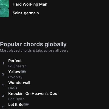
Hard Working Man
Saint-germain
Popular chords globally
Most played chords & tabs across all users
Perfect
1
Ed Sheeran
Yellow
Tabs
2
Coldplay
Wonderwall
3
Oasis
Knockin' On Heaven's Door
4
Bob Dylan
Let It Be
Tabs
5