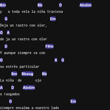
Bm
Bb
D
Abdim
Knocki
y   a toda vela la niña traviesa
On
G
Em
Heaven
Deja un rastro con olor,
Door
G
A
Bob Dyl
de ja un rastro con olor
Let It
D
F#m
Be
Y aunque siempre va con
The
Beatles
G
A
G
su estrés particular
I'm
Bm
Bbaug
Bb
Yours
Jason
La niña  de       ojo
Mraz
A
D
Abdim
s rasgados
Ella
G
Em
Junior
H
siempre encalma a nuestro lado