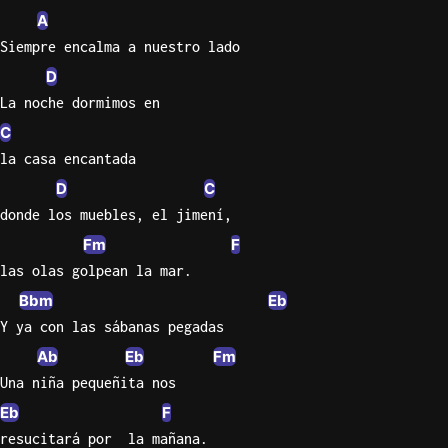
A
Sweet
Siempre encalma a nuestro lado
Home
D
Alaba
La noche dormimos en
Lynyrd
Skynyr
C
la casa encantada
Driver
Licens
D
C
Olivia
donde los muebles, el jimení,
Rodrigo
Fm
F
All Of
las olas golpean la mar.
Me
Bbm
Eb
John
Y ya con las sábanas pegadas
Legend
Ab
Eb
Fm
Una niña pequeñita nos
Eb
F
resucitará por  la mañana.