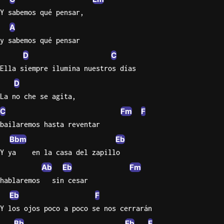
Y sabemos qué pensar,
A
y sabemos qué pensar
D
C
Ella siempre ilumina nuestros días
D
La no che se agita,
C
Fm
F
bailaremos hasta reventar
Bbm
Eb
Y ya    en la casa del zapillo
Ab
Eb
Fm
hablaremos   sin cesar
Eb
F
Y los ojos poco a poco se nos cerrarán
Bb
Eb
F