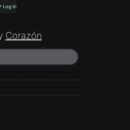
s or songs
Log in
y
Corazón
t
n
y
wall