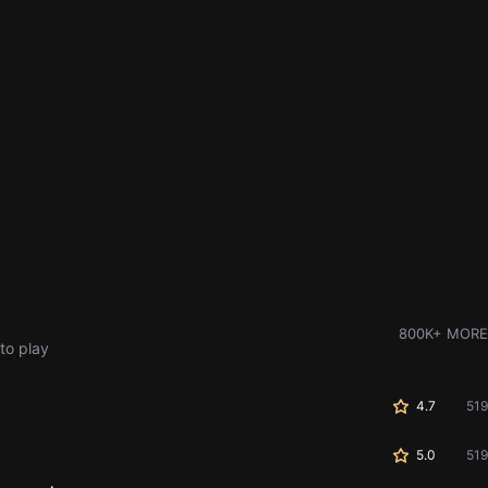
800K+ MORE
to play
4.7
519
5.0
519