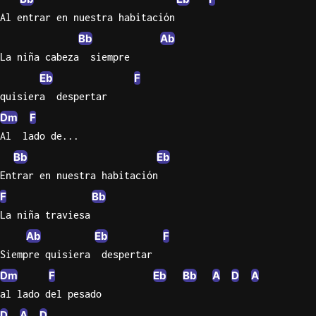
Al entrar en nuestra habitación
Bb
Ab
La niña cabeza  siempre
Eb
F
quisiera  despertar
Dm
F
Al  lado de...
Bb
Eb
Entrar en nuestra habitación
F
Bb
La niña traviesa
Ab
Eb
F
Siempre quisiera  despertar
Dm
F
Eb
Bb
A
D
A
al lado del pesado
D
A
D