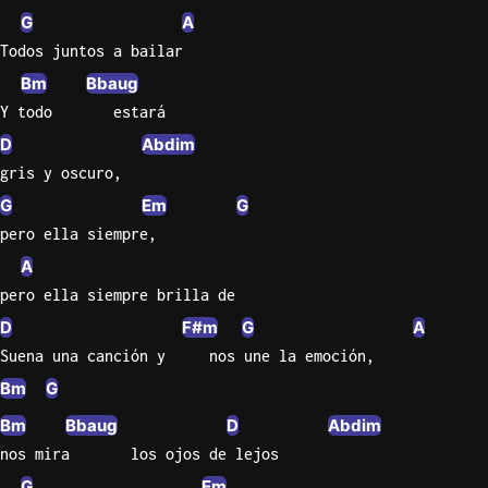
G
A
Todos juntos a bailar
Bm
Bbaug
Y todo       estará
D
Abdim
gris y oscuro,
G
Em
G
pero ella siempre,
A
pero ella siempre brilla de
D
F#m
G
A
Suena una canción y     nos une la emoción,
Bm
G
Bm
Bbaug
D
Abdim
nos mira       los ojos de lejos
G
Em