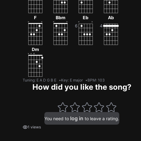
F
Bbm
Eb
Ab
Dm
Tuning
:
E A D G B E
Key
:
E major
BPM
:
103
How did you like the song?
log in
You need to
to leave a rating.
1 views