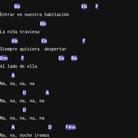
Bb
Eb
F
Entrar en nuestra habitación
Bb
La niña traviesa
Ab
Eb
F
Siempre quisiera  despertar
Dm
F
Eb
Bb
Al lado de ella
A
Na, na, na, na
D
A
Na, na, na, na, na
D
Na, na, na, na, na
A
D
F#m
Na, na, noche iremos