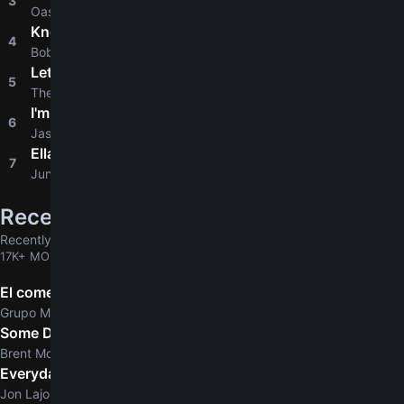
3
Oasis
Knockin' On Heaven's Door
4
4.8
Bob Dylan
Let It Be
5
4.9
The Beatles
I'm Yours
6
4.8
Jason Mraz
Ella
7
4.6
Junior H
Recently added
Recently added chords & tabs
17K+ MORE
El comerciante
Grupo Marca Registrada
Some Days
Brent Morgan
Everyday Normal Guy
Jon Lajoie