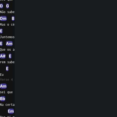
D
G
E
Em
Não sabes o quanto me dói
Dm
B
E
B
Mas o céu foi feito pros anjos
E
B
A#
E
B
Em
Juntemos o nossos lençóis
E
Am
E
B
G
E
Ddim
Que os anjos não que
A#
E
Am
E
B
Em
rem saber de nós
E
Eu
Verse 4
Am
C
E
G
E
Bb
Ddim
sei que me falo é  pecado
Bb
C
B
Na certa vais me condenar
Em
E
Am
C
B