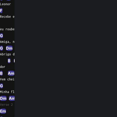
Leonor
F
Am
Recebe essa flor que
B
eu roubei pra te dar
G
Bb
Amiga, não sabes o quanto esperei
G
Dm
Am
C
E
B
Em
Abrigo da minha
B
Em
Dm
Ddim
dor
B
Am
F
Am
B
Vem cheirar
G
Minha flor
Dm
Am
Verse 2
Em