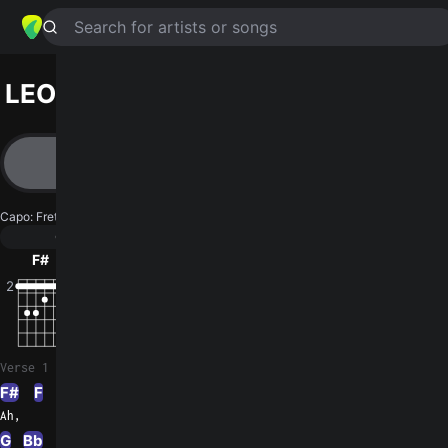
Search for artists or songs
LEONOR
chords by
Mundo Livre S/A
Simplified
F# · F · Am · Em · B …
Capo
:
Fret 3
Guitar
Ukulele
Piano
F#
F
Am
Em
B
G
2
2
Verse 1
F#
F
Am
Em
B
Em
Ah,
G
Bb
Dm
Bb
Am