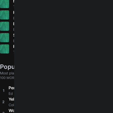
Messages From The Stars
5.0
The Rah Band
Hearts Don't Break Around Here
4.9
Ed Sheeran
Blue Eyes
5.0
Elton John
Someday I'll Be Saturday Night
4.9
Bon Jovi
Pale Blue Eyes
4.9
The Velvet Underground
Popular chords globally
Most played chords & tabs across all users
100 MORE
Perfect
1
4.8
Ed Sheeran
Yellow
2
4.8
Coldplay
Wonderwall
4.8