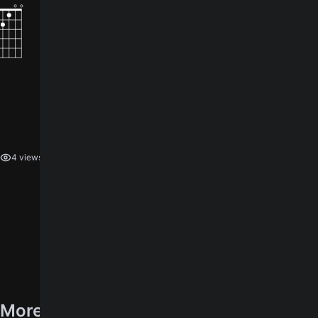
How did you like the song?
log in
You need to
to leave a rating.
4 views
More songs by Mundo Livre S/A