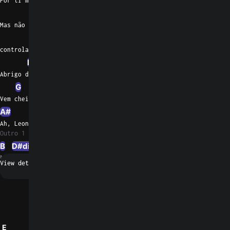
Por ti morreria   calado
G
Bb
Ddim
Mas não posso mais
Bb
Am
D
B
controlar
Em
E
Am
C
B
Abrigo da minha dor
G
A#
Ddim
Vem cheirar
A#
Ah, Leonor
Outro 1
B
D#dim
B
Em
E
B
N/A
Request a fix
0
E
Ddim
D
Bdim
A#
D#dim