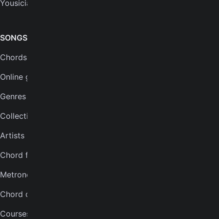
Yousician
FAQs
Plans
SONGS & TOOLS
Chords for songs
INSTRUMENTS
Online guitar tuner
Guitar tuner
Genres
Ukulele tuner
Collections
Bass tuner
Artists
Violin tuner
Chord finder
Mandolin tuner
Metronome
Banjo tuner
Chord quiz
COMPANY
Courses