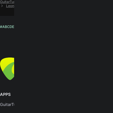
GuitarTuna
M
Mundo Livre S/A
Leonor easy guitar chords by Mundo Livre S/A
#
A
B
C
D
E
F
G
H
I
J
K
L
M
N
O
P
Q
R
S
T
U
V
W
X
Y
Z
English
© Yousician Oy 2026
All rights reserved
APPS
SUPPORT
GuitarTuna
Help center