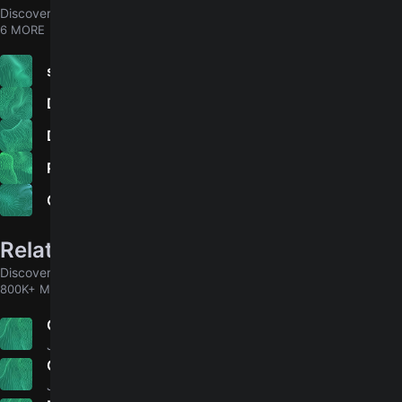
Discover chords for more songs to play
6 MORE
seu suor é o melhor de você
Destruindo a camada de ozônio
Desafiando Roma
Pastilhas coloridas
Guentando a ôia
Related songs
Discover chords for more songs to play
800K+ MORE
Como la Brisa
4.9
Jesús Adrián Romero
Chanel
5.0
Junior H