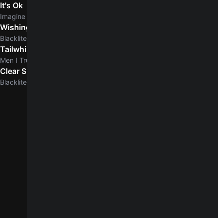
It's Ok
Imagine Dragons
Wishing Dead
Blacklite District
Tailwhip
Men I Trust
Clear Skies
5.0
Blacklite District