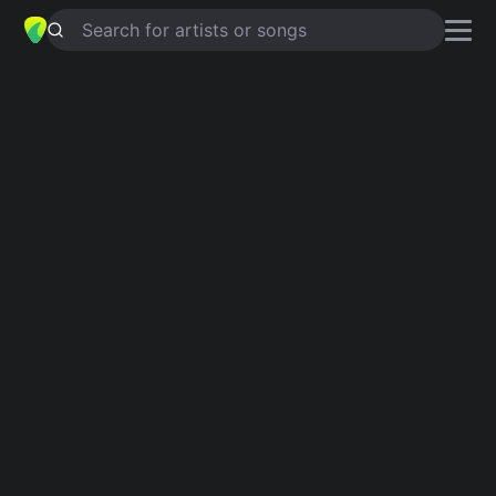
Search for artists or songs
ES‐SO
chords by
tUnE-YaRdS
Simplified
Em · G · C · F# · A …
Capo
:
Fret 1
Guitar
Ukulele
Piano
Em
G
C
F#
A
B
2
2
Intro 1
Em
G
Em