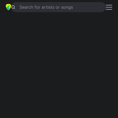
Search for artists or songs
AMOR SANGRIENTO
chords by
Los
Enanitos Verdes
Simplified
Em · D · C · Am · Bm …
Guitar
Ukulele
Piano
Em
D
C
Am
Bm
G
2
Intro 1
Em
D
Em
C
Em
D
Em
C
D
C